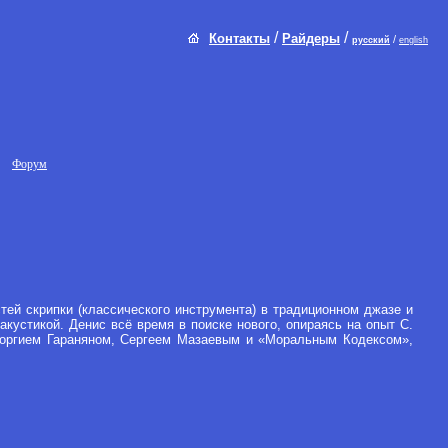
/
/
Контакты
Райдеры
/
русский
english
Форум
тей скрипки (классического инструмента) в традиционном джазе и
акустикой. Денис всё время в поиске нового, опираясь на опыт С.
Георгием Гараняном, Сергеем Мазаевым и «Моральным Кодексом»,