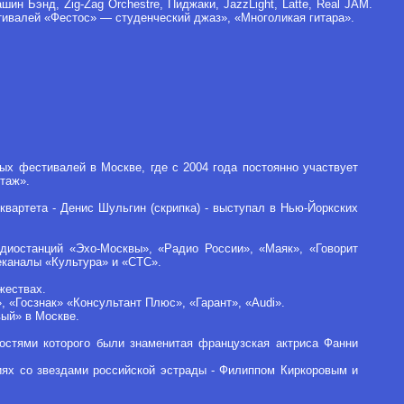
ин Бэнд, Zig-Zag Orchestre, Пиджаки, JazzLight, Latte, Real JAM.
ивалей «Фестос» — студенческий джаз», «Многоликая гитара».
вых фестивалей в Москве, где с 2004 года постоянно участвует
таж».
квартета - Денис Шульгин (скрипка) - выступал в Нью-Йоркских
диостанций «Эхо-Москвы», «Pадио России», «Маяк», «Говорит
еканалы «Культура» и «СТС».
жествах.
 «Госзнак» «Консультант Плюс», «Гарант», «Audi».
вый» в Москве.
остями которого были знаменитая французская актриса Фанни
тиях со звездами российской эстрады - Филиппом Киркоровым и