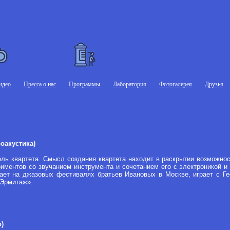
идео
Пресса о нас
Программы
Лаборатория
Фотогалерея
Друзья
оакустика)
ль квартета. Смысл создания квартета находит в раскрытии возможнос
риментов со звучанием инструмента и сочетанием его с электроникой и 
пает на джазовых фестивалях братьев Ивановых в Москве, играет с 
«Эрмитаж».
)