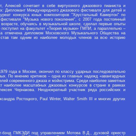
, Алексей сочетает в себе виртуозного джазового пианиста и
рых: Дипломант Международного джазового фестиваля для детей и
лауреат конкурса юных композиторов "Хрустальный Камертон" по
фестиваля "Музыка нового поколения", с 2007 года постоянный
 возрасте, обучаясь в музыкальной школе, сделал первые опыты
е поступил на факультет «Теория музыки» ГМПИ, а параллельно –
ыла отмечена дипломом Московского Музыкального Общества на
, став там одним из наиболее молодых членов за всю историю
979 года в Москве, окончил по классу ударных последовательно
ных. По мнению критиков – одна из главных надежд «авангардных
телей современного джаза и мэйнстрима. Среди наиболее заметных
ат наиболее масштабных джазовых конкурсов в стране в рамках
лексея Чернакова. Неоднократный участник ряда российских и
ндра Ростоцкого, Paul Winter, Walter Smith III и многих других
иг-бэнд ГМКЭДИ под управлением Мотова В.Д., духовой оркестр