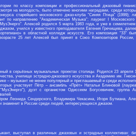
атории по классу композиции и профессиональный джазовый пианист
есмотря на молодость, было отмечено многими наградами, среди кото
онкурса старейшего московского джаз-клуба "Синяя Птица" (1999); 
нт по направлению "Академическая Музыка"; лауреат I Московского 
"МузЭнерго". Алексей родился 5 марта 1983 года, и уже в семилетнем
джазом, учился у известного преподавателя Евгения Гречищева, дале
ортепиано» в областной колледж искусств. Его композиция "33" б
 возрасте 25 лет Алексей был принят в Союз Композиторов России
нный в серьёзных музыкальных проектах столицы. Родился 23 апреля 1
чества, училище эстрадно-джазового искусства и Академию им. Гнеси
ктике – музыкант не менее популярный и приглашаемый и среди исполни
оторых участвует Пётр – ансамбль «Прёт» Натальи Блиновой (лауре
"МузЭнерго"), дуэт с органистом Одиссеем Богусевичем, группа А
валей.
ром Леонида Сендерского, Владимира Чекасина, Игоря Бутмана, Алекса
и знаменит в России среди людей, интересующихся джазом.
ыкант, выступал в различных джазовых и эстрадных коллективах: б