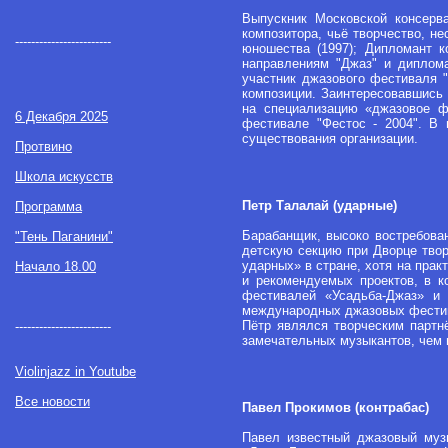
Выпускник Московской консерв
композитора, чьё творчество, н
------------------------
юношества (1997); Дипломант к
направлениям "Джаз" и диплома
участник джазового фестиваля 
композиции. Заинтересовавшись 
на специализацию «джазовое ф
6 Декабря 2025
фестивале "Фестос - 2004". В
существования организации.
Протвино
Школа искусств
Петр Талалай (ударные)
Программа
Барабанщик, высоко востребова
"Тень Паганини"
детскую секцию при Дворце твор
ударных» в стране, хотя на пра
Начало 18.00
и рекомендуемых проектов, в к
фестивалей «Усадьба-Джаз» и 
международных джазовых фести
Пётр являлся творческим партнё
------------------------
замечательных музыкантов, чем 
Violinjazz in Youtube
Все новости
Павел Прокимов (контрабас)
Павел известный джазовый муз