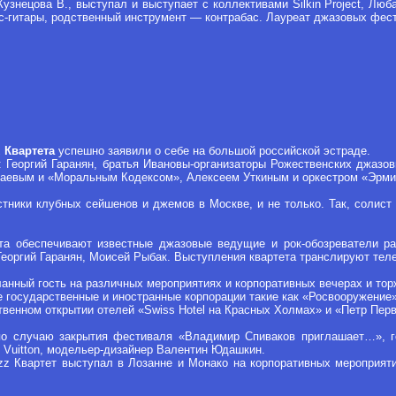
нецова В., выступал и выступает с коллективами Silkin Project, Любаш
-гитары, родственный инструмент — контрабас. Лауреат джазовых фест
 Квартета
успешно заявили о себе на большой российской эстраде.
: Георгий Гаранян, братья Ивановы-организаторы Рожественских джазо
азаевым и «Моральным Кодексом», Алексеем Уткиным и оркестром «Эрми
стники клубных сейшенов и джемов в Москве, и не только. Так, солист 
та обеспечивают известные джазовые ведущие и рок-обозреватели ра
Георгий Гаранян, Моисей Рыбак. Выступления квартета транслируют тел
ланный гость на различных мероприятиях и корпоративных вечерах и тор
 государственные и иностранные корпорации такие как «Росвооружение»,
венном открытии отелей «Swiss Hotel на Красных Холмах» и «Петр Пер
 по случаю закрытия фестиваля «Владимир Спиваков приглашает…», г
 Vuitton, модельер-дизайнер Валентин Юдашкин.
Jazz Квартет выступал в Лозанне и Монако на корпоративных мероприя