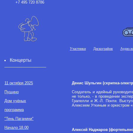
+7 495 720 8786
Участники
Дискография
Аудио-в
Концерты
____________________
11 октября 2025
Денис Шульгин (скрипка-электр
Пущино
Создатель и идейный руководите
не только, - в проведении экспе
Дом учёных
Грапелли и Ж.-Л. Понти. Высту
Алексеем Уткиным и оркестром 
программа
"Тень Паганини"
Начало 18.00
Алексей Наджаров (фортепьяно