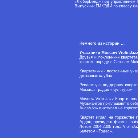
«ЛюберБэнд» под управлением Куз
Выпускник ГМКЭДИ по классу бас
Немного из истории …
Участники Moscow ViolinJazz
Друзья и поклонники квартета
квартет, наряду с Сергеем М
Квартетчики - постоянные уча
джазовых клубах.
Рекламную поддержку кварте
Москва», радио «Культура» – 
Moscow ViolinJazz Квартет же
Музыкантов приглашают к себе
Ансамбль выступал на торжест
Квартет играл на торжестве
Ардан, президент фирмы Louis
Летом 2004-2005 года Violin
балетом «Тодес».